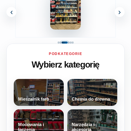
‹
›
PODKATEGORIE
Wybierz kategorię
Mieszalnik farb
Chemia do drewna
Mocowania i
Narzędzia i
łączenia
akcesoria