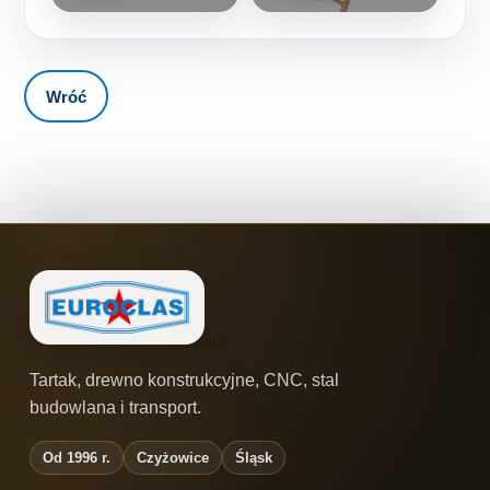
Wróć
Tartak, drewno konstrukcyjne, CNC, stal
budowlana i transport.
Od 1996 r.
Czyżowice
Śląsk