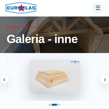
☰
OFERTA TARTAKU
Galeria - inne
‹
›