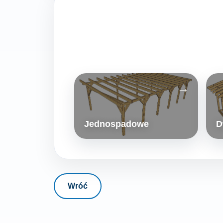
Jednospadowe
D
Wróć