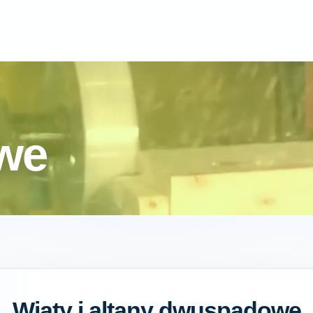
we
Wiaty i altany dwuspadowe