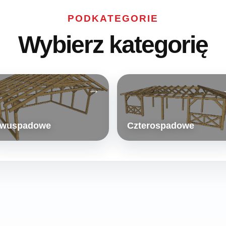
PODKATEGORIE
Wybierz kategorię
wuspadowe
Czterospadowe