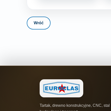
Wróć
Tartak, drewno konstrukcyjne, CNC, stal