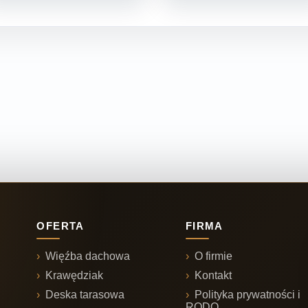
OFERTA
FIRMA
Więźba dachowa
O firmie
Krawędziak
Kontakt
Deska tarasowa
Polityka prywatności i
RODO