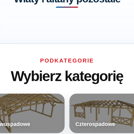
PODKATEGORIE
Wybierz kategorię
wuspadowe
Czterospadowe